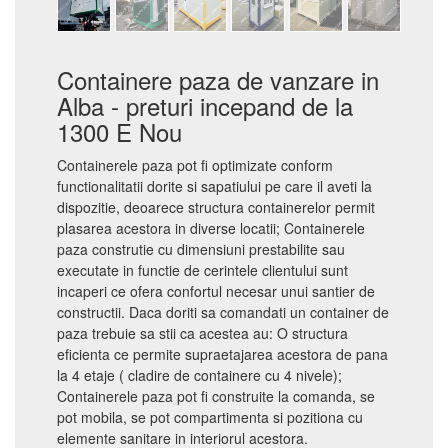
Containere paza de vanzare in
Alba - preturi incepand de la
1300 E Nou
Containerele paza pot fi optimizate conform
functionalitatii dorite si sapatiului pe care il aveti la
dispozitie, deoarece structura containerelor permit
plasarea acestora in diverse locatii; Containerele
paza construtie cu dimensiuni prestabilite sau
executate in functie de cerintele clientului sunt
incaperi ce ofera confortul necesar unui santier de
constructii. Daca doriti sa comandati un container de
paza trebuie sa stii ca acestea au: O structura
eficienta ce permite supraetajarea acestora de pana
la 4 etaje ( cladire de containere cu 4 nivele);
Containerele paza pot fi construite la comanda, se
pot mobila, se pot compartimenta si pozitiona cu
elemente sanitare in interiorul acestora.