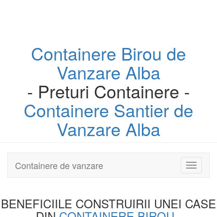
Containere
Birou
de
Vanzare Alba
- Preturi Containere -
Containere
Santier
de
Vanzare Alba
Containere de vanzare
Toggle
navigati
BENEFICIILE CONSTRUIRII UNEI
CASE
DIN
CONTAINERE BIROU
-